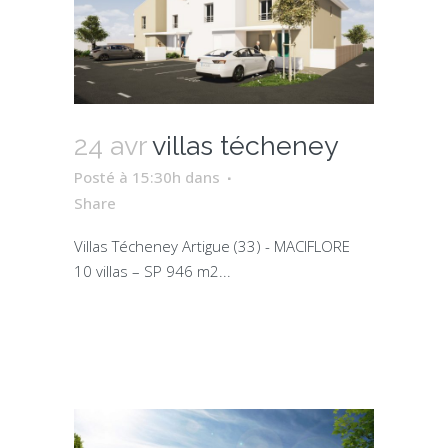
24 avr
villas técheney
Posté à 15:30h
dans
Share
Villas Técheney Artigue (33) - MACIFLORE
10 villas – SP 946 m2...