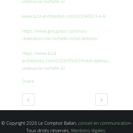
vieljeux-la-rochelle-3/
www.b2d-architectes.com/2024/02/14-4/
https://www.groupecir.com/nos-
realisations/la-rochelle-hotel-delmas/
https://www.b2d-
architectes.com/2026/05/05/hotel-delmas-
vieljeux-la-rochelle-6/
Share
© Copyright 2026 Le Comptoir Ballan,
conseil en communication
.
Tous droits réservés.
Mentions légales.