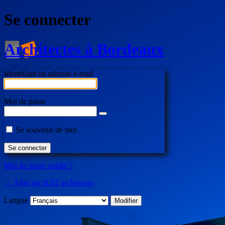
Se connecter
Architectes à Bordeaux
Identifiant ou adresse e-mail
Mot de passe
Se souvenir de moi
Mot de passe oublié ?
← Aller sur B2D architectes
Langue