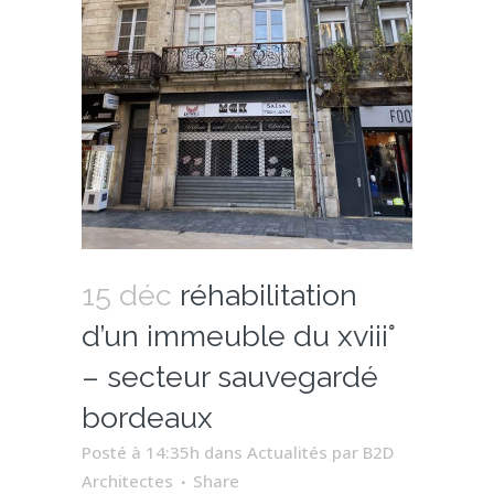
15 déc
réhabilitation
d’un immeuble du xviii°
– secteur sauvegardé
bordeaux
Posté à 14:35h
dans
Actualités
par
B2D
Architectes
Share