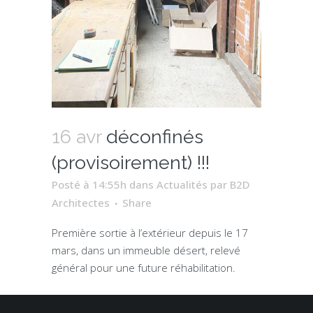
16 avr
déconfinés
(provisoirement) !!!
Posté à 14:55h
dans
Actualités
par
B2D
Architectes
Share
Première sortie à l’extérieur depuis le 17
mars, dans un immeuble désert, relevé
général pour une future réhabilitation.